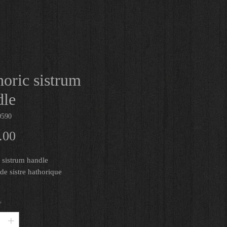
oric sistrum
dle
0590
Prix
.00
 sistrum handle
e sistre hathorique 
 : Bronze
*
cm
 Basse Epoque, 712-30 av JC