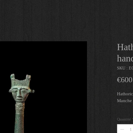
Hath
han
SKU : E
€600
Hathoric
Manche d
Matériau
Quantité
Ht : 13 
Egypte,